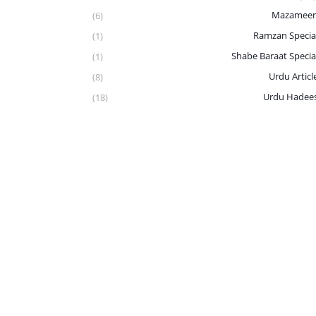
Mazamee
(6)
Ramzan Specia
(1)
Shabe Baraat Specia
(1)
Urdu Articl
(8)
Urdu Hadee
(18)