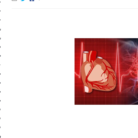
ج
ج
ح
ر
ر
س
ط
ع
م
م
م
م
ن
ن
ن
و