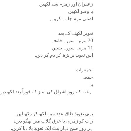
زعفران اور زمزم سے لکھیں
با وضو لکھیں
اصلی موم جامہ کریں,
تعویز لکھنے کے بعد
70 مرتبہ سورہ فاتحہ
11 مرتبہ سورہ یسین
اس تعویذ پر پڑھ کر دم کر دیں.
جمعرات
جمعہ
یا
ہفتے کے روز اشراق کی نماز کے فوراً بعد لکھ دیں
یہی تعویذ طاق عدد میں لکھ کر رکھ لیں.
رات کو زمزم، یا عرق گلاب میں بھگو دیں،
ہر روز صبح نہار پیٹ ایک تعویذ پلا دیا کریں.