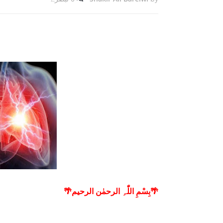
🌴بِسْمِ اللّٰہِ الرحمٰن الرحیم🌴