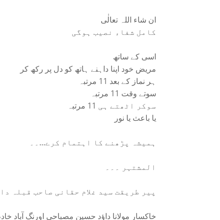
ان شاء اللہ تعالٰی
کامل شفاء نصیب ہوگی
اسی کے ساتھ
مریض خود اپنا داہنے ہاتھ کو دل پر رکھ کر
ہر نماز کے بعد 11 مرتبہ
سوتے وقت 11 مرتبہ
سوکر اٹھتے ہی 11 مرتبہ
یا باعث یا نور
ہمیشہ پڑھنے کا اہتمام کرے...۔۔
المشتہر ۔۔۔
پیر طریقت سید غلام حقانی صاحب قبلہ د
خاکسار مولانا داؤد حسین مصباحی اورنگ آباد خادم ا