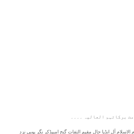
امت برکاتہم العالیہ ۔۔۔۔
لاسلام آل انڈیا حال مقیم التفات گنج امبیڈکر نگر یوپی نزد