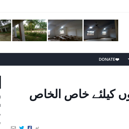
❤️DONATE
وں کیلئے خاص الخاص
ا
ا
ب
ب