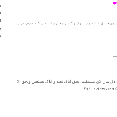
❤️
n
l
l
وں، دل کا دورہ پڑ چکا ہو، ہولے دل کے مرض میں
e
s
ہے
، دل مارا کن مستقیم، بحق ایاک نعبد و ایاک نستعین وبحق الا
 و ص وبحق یا بدوح