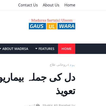
Contact Us
About Us
Home
ABOUT MADRSA
FEATURES
HOME
ہوم
روحانی علاج
دل کی جملہ بیماری
تعویذ
by
Shakir Ali Barelwi
0 تبصرے