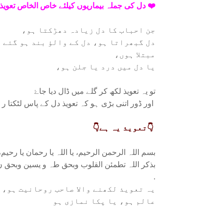
❤️ دل کی جملہ بیماریوں کیلئے خاص الخاص تعویذ
جن احباب کا دل زیادہ دھڑکتا ہو،
دل گبھراتا ہو، دل کے والؤ بند ہو گئے ہ
مبتلا ہوں،
یا دل میں درد یا جلن ہو،
تو یہ تعویذ لکھ کر گلے میں ڈال دیا جاۓ
اور ڈور اتنی بڑی ہو کہ تعویذ دل کے پاس لٹکتا ر
👇تعویذ یہ ہے👇
بسم اللہ الرحمن الرحیم، یا اللہ یا رحمان یا رحیم
بذکر اللہ تطمئن القلوب وبحق طہ و یسین وبحق ن
.
یہ تعویذ لکھنے والا صاحب روحانیت ہو،
عالم ہو، یا پکا نمازی ہو