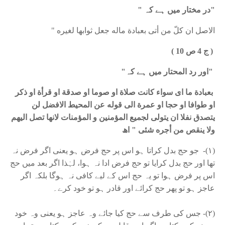
"در مختار میں ہے کہ "
الاصل ان كلّ من أتى بعبادة ماله جعل ثوابها لغيره "
( ج 4 ص 10 )
"اور رد المحتار میں ہے کہ"
بعبادة ما اى سواء كانت صلاة او صوما او صدقة او قرأة او ذكر
او طوافا او حجا او عمرة الى قوله عن المحيط الافضل لن
يتصدق نفلا ان يتولى لجميع المؤمنين و المؤمنات لانها تصل اليهم
ولا ينقص من أجره شئى " اھ
(١)- جو حج بدل کراتا ہو اس پر حج فرض ہو یعنی اگر فرض نہ
تھا اور حج بدل کرایا تو حج فرض ادا نہ ہوا، لہٰذا اگر بعد میں حج
اس پر فرض ہوا تو یہ حج اس کے لیے کافی نہ ہوگا بلکہ اگر
عاجز ہو تو پھر حج کرائے اور قادر ہو تو خود کرے۔
(٢)- جس کی طرف سے حج کیا جائے وہ عاجز ہو یعنی وہ خود