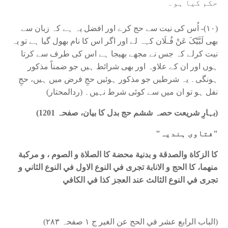
حکم کیا ہو۔
(١٠)- اُس کی نیت سے حج کرے اور افضل یہ ہے کہ زبان سے
بھی لَبَّیْکَ عَنْ فُـلَان کہہ لے اور اگر اس کا نام بھول گیا ہے تو یہ
نیت کرلے کہ جس نے مجھے بھیجا ہے اس کی طرف سے کرتا
ہوں اور ان کے علاوہ اور بھی شرائط ہیں جو ضمناً مذکور
ہونگی۔ یہ شرطیں جو مذکور ہوئیں حجِ فرض میں ہیں، حجِ
نفل ہو تو ان میں سے کوئی شرط نہیں۔ (ردالمحتار)
(بہارِ شریعت حصہ ششم حج بدل کا بیان، صفحہ 1201)
"فتاوی ہندیہ"
كا الزكاة والصدقة و بدنية محضة كا الصلاة و الصوم ، و مركبة
منه‍ما، كا الحج و الانابة تجرى في النوع الاول في النوع الثاني و
تجرى في النوع الثالث عند العجز كذا في الكافي
(الباب الرابع عشر في الحج عن الغير ج ١ صفحہ ۲۸۳)