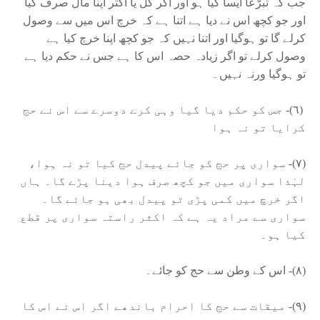
جب کہ تبرّعاً ایسا کیا ہو اور اگر کُل یا اکثر اپنا مال صرف کیا
اور جو کچھ اس نے دیا ہے اتنا ہے کہ خرچ اس میں سے وصول
کرلے گا تو ہوگیا اور اتنا نہیں کہ جو کچھ اپنا خرچ کیا ہے
وصول کرلے تو اگر زیادہ حصہ اس کا ہے جس نے حکم دیا ہے
تو ہوگیا ورنہ نہیں۔
(٦)- جس کو حکم دیا گیا وہی کرے دوسرے سے اس نے حج
کرایا تو نہ ہوا
(٧)- سواری پر حج کو جائے پیدل حج کیا تو نہ ہوا،
لہٰذا سواری میں جو کچھ صرف ہوا دینا پڑے گا۔ ہاں
اگر خرچ میں کمی پڑی تو پیدل بھی ہو جائے گا۔
سواری سے مراد یہ ہے کہ اکثر راستہ سواری پر قطع
کیا ہو۔
(٨)- اس کے وطن سے حج کو جائے۔
(٩)- میقات سے حج کا احرام باندھے اگر اس نے اس کا