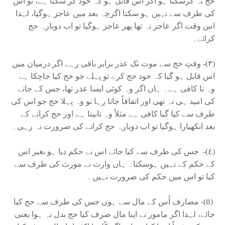
حج نہ کرسکتا ہو اگر اس قابل ہو کہ خود کر سکتا ہے، تو اس
کی طرف سے نہیں ہو سکتا اگرچہ بعد میں عاجز ہوگیا، لہٰذا
اس وقت اگر عاجز نہ تھا پھر عاجز ہوگیا تو اب دوبارہ حج
کرائے۔
(٣)- وقتِ حج سے موت تک عذر برابر باقی رہے اگر درمیان میں
اس قابل ہو گیا کہ خود حج کرے تو پہلے جو حج کیا جاچکا ہے
وہ نا کافی ہے۔ ہاں اگر وہ کوئی ایسا عذر تھا، جس کے جانے
کی امید ہی نہ تھی اور اتفاقاً جاتا رہا تو وہ پہلا حج جو اس کی
طرف سے کیا گیا کافی ہے مثلاً وہ نابینا ہے اور حج کرانے کے
بعد انکھیارا ہوگیا تو اب دوبارہ حج کرانے کی ضرورت نہ رہی۔
(٤)- جس کی طرف سے کیا جائے اس نے حکم دیا ہو بغیر اس
کے حکم کے نہیں ہوسکتا۔ ہاں وارث نے مورث کی طرف سے
کیا تو اس میں حکم کی ضرورت نہیں۔
(٥)- مصارف اُس کے مال سے ہوں جس کی طرف سے حج کیا
جائے، لہٰذا اگر مامور نے اپنا مال صرف کیا حج بدل نہ ہوا یعنی