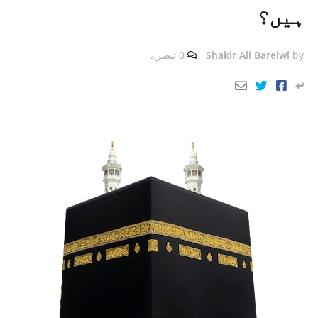
ہیں؟
by
Shakir Ali Barelwi
0 تبصرے