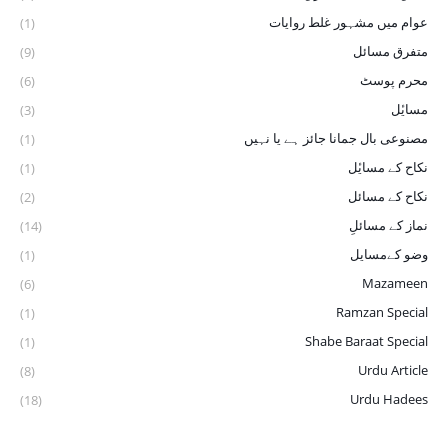
عوام میں مشہور غلط روایات
(1)
متفرق مسائل
(9)
محرم پوسٹ
(6)
مسایٔل
(3)
مصنوعی بال جمانا جائز ہے یا نہیں
(1)
نکاح کے ‏مسایٔل
(1)
نکاح کے مسائل
(2)
نماز کے مسائلِ
(14)
وضو ‏کےمسایل
(1)
Mazameen
(6)
Ramzan Special
(1)
Shabe Baraat Special
(1)
Urdu Article
(8)
Urdu Hadees
(18)