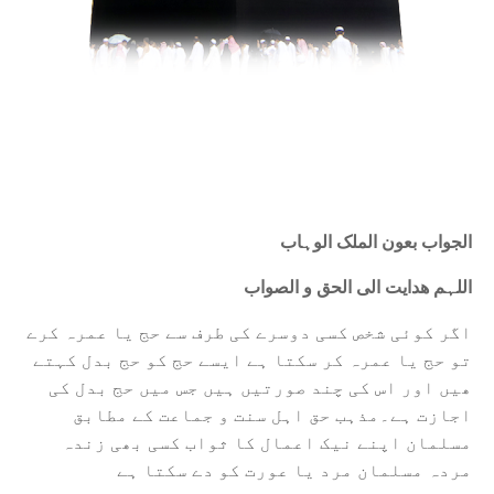
الجواب بعون الملک الوہاب
اللہم ھدایت الی الحق و الصواب
اگر کوئی شخص کسی دوسرے کی طرف سے حج یا عمرہ کرے
تو حج یا عمرہ کر سکتا ہے ایسے حج کو حج بدل کہتے
ھیں اور اس کی چند صورتیں ہیں جس میں حج بدل کی
اجازت ہے۔مذہب حق اہل سنت و جماعت کے مطابق
مسلمان اپنے نیک اعمال کا ثواب کسی بھی زندہ
مردہ مسلمان مرد یا عورت کو دے سکتا ہے