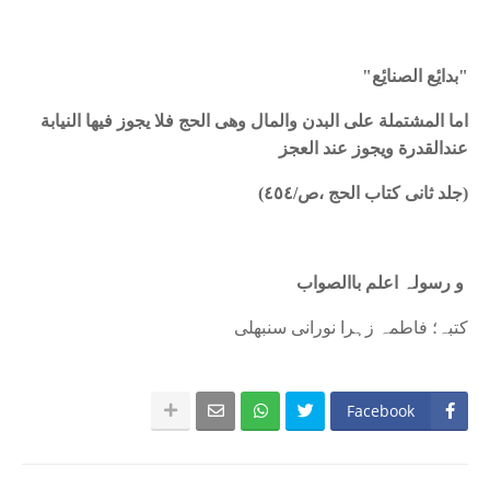
"بدایٔع الصنایٔع"
اما المشتملة علی البدن والمال وھی الحج فلا یجوز فیھا النیابة
عندالقدرة ویجوز عند العجز
(جلد ثانی کتاب الحج ،ص/٤٥٤)
و رسولہ اعلم باالصواب
کتبہ؛ فاطمہ زہرا نورانی سنبھلی
Facebook