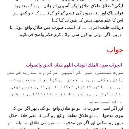
لیگی؟ طلاق طلاق طلاق لیکن آسیبی اثر زائل ہونے کے بعد زید
قرآن پاک اور اپنے بچوں کی قسم کھاکر کہتا ہے کہ جو کچھ ہوا
اس کا علم مجھے نہیں کہ میں نے کیا کہا
دریافت طلب امر یہ ہے کہ ایسی صورت میں طلاق واقع ہوئی یا
د
نہیں، اگر ہوئی تو کون سی برائے کرم حکم واضح فرمائیں
جواب
الجواب بعون الملك الوھاب اللهم ھدایۃ الحق والصواب
صورت مستفسرہ میں اگر آسیبی اثر کی وجہ سے زید کی عقل
زائل ہو گئی ہو یا وہ معتوہ ہو گیا ہو کہ سمجھ درست نہ
رہی ہو، باتوں کا کوئی ٹھکانہ نہ رہتا ہو کبھی اچھی
باتیں کرتا ہو پھر فورا خرافات بکنے لگتا ہو تو طلاق
واقع نہیں ہوئی
اور اگر ایسی صورت نہ ہو تو طلاق واقع ہو گئی پھر اگر اس کی
بیوی مدخولہ ہے تو طلاق مغلظہ واقع ہو گئی کہ بغیر حلالہ حلال
نہیں ہو سکتی اور اگر غیر مدخولہ ہے تو پہلی طلاق سے بائنہ ہو