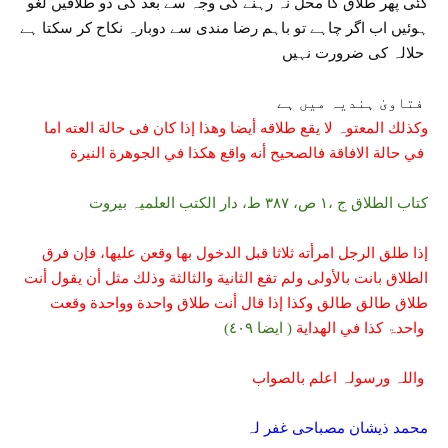
گئی پھر طلاق کا محل نہ رہنے کی وجہ سے بعد کی دو طلاقیں لغو
ہوئیں اب اگر چاہے تو باہم رضا مندی سے دوبارہ نکاح کر سکتا ہے
حلالہ کی ضرورت نہیں
میں ہے
فتاویٰ ہندیہ
وکذلك المعتوہ لا یقع طلاقه أیضا وھذا إذا کان فی حالة العته
اما
في حالة الافاقة فالصحیح أنه واقع ھکذا في الجوهرة النیرة
کتاب الطلاق ج ،١ ص، ٣٨٧ ط، دار الکتب العلمیہ بیروت
إذا طلق الرجل امرأته ثلاثا قبل الدخول بھا وقعن علیھا، فإن فرق
الطلاق بانت بالأولی ولم تقع الثانیة والثالثة وذلك مثل أن یقول أنت
طلاق طالق طالق وکذا إذا قال أنت طلاق واحدة وواحدة وقعت
( ایضا ٤٠٩)
واحدۃ کذا في الھدایة
واللہ ورسولہ اعلم بالصواب
محمد ذیشان مصباحی غفر لہ