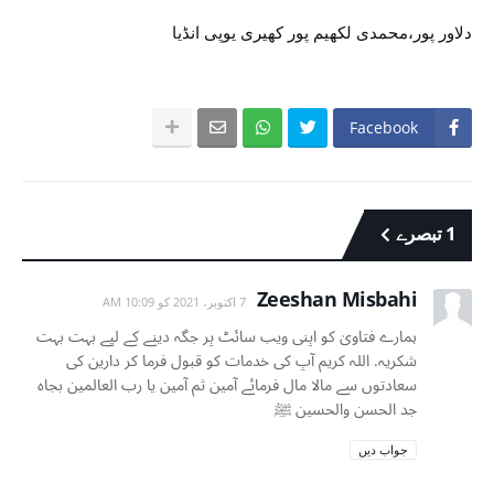
دلاور پور،محمدی لکھیم پور کھیری یوپی انڈیا
Facebook
1 تبصرے
Zeeshan Misbahi
7 اکتوبر، 2021 کو 10:09 AM
ہمارے فتاویٰ کو اپنی ویب سائٹ پر جگہ دینے کے لیے بہت بہت
شکریہ. اللہ کریم آپ کی خدمات کو قبول فرما کر دارین کی
سعادتوں سے مالا مال فرمائے آمین ثم آمین یا رب العالمین بجاہ
جد الحسن والحسين ﷺ
جواب دیں