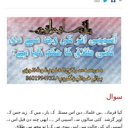
سوال
کیا فرماتے ہیں علمائے دین اس مسئلہ کے بارے میں کہ زید جس کے
اوپر گزشتہ کئی سالوں سے آسیبی اثر ہے ابھی چند دن قبل اس نے
آسیبی اثر کی حالت میں اپنی بیوی سے کہا تو مجھ سے طلاق