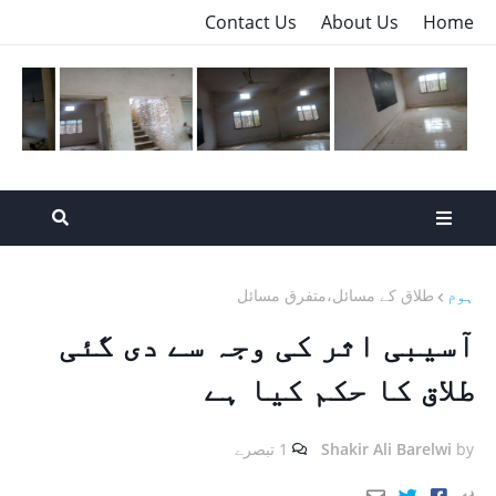
Contact Us
About Us
Home
ہوم
طلاق کے مسائل،متفرق مسائل
آسیبی اثر کی وجہ سے دی گئی
طلاق کا حکم کیا ہے
by
Shakir Ali Barelwi
1 تبصرے