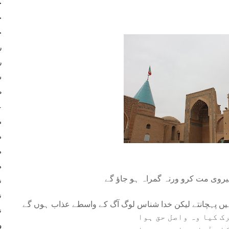
ج
ج
ح
ر
ر
س
ط
ع
م
م
م
م
وی مت کرو ورنہ گمراہ ہو جاؤ گے
ن
ن
ہیں پہچانتے لیکن خدا شناس لوگ آگ کے واسطے عذاب ہوں گے
ن
ک کیا وہ واصل حق ہوا
و