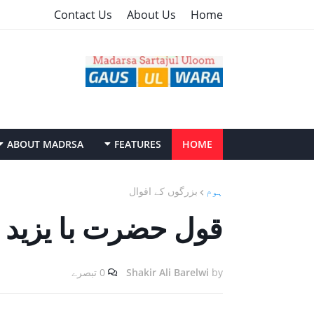
Contact Us
About Us
Home
ABOUT MADRSA
FEATURES
HOME
ہوم
بزرگوں کے اقوال
قول حضرت با یزید 
by
Shakir Ali Barelwi
0 تبصرے