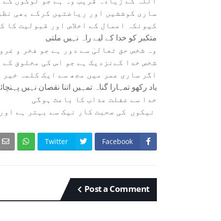
اللہ کے زیادہ قریب وہ ہے جو لوگوں کے ک
ساری کوششیں اور ریاضتیں کرکے بھی نظر 
کیونکہ اعمال کے اخلاص اور قبولیت کا ک
متکبر کو خدا کے لیے راہ نہیں ملتی
وہ شخص حق تعالیٰ سے دور ہے جو فخر و غرو
شخص خدا کےنزدیک ہے جو اس کی مخلوق کے 
اگر ساری عمر میں مجھ سے ایک کلمہ خیر 
یاد رکھو تمہارا گناہ تمہیں اتنا نقصان نہیں پہنچا
خدا سے غفلت عذاب کا باعث ہوگی
نیکوں کی صحبت کار نیک سے بہتر ہے اور 
Twitter
Facebook
Post a Comment