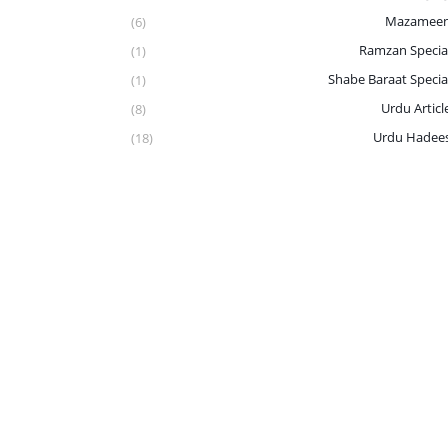
Mazamee
(6)
Ramzan Specia
(1)
Shabe Baraat Specia
(1)
Urdu Articl
(8)
Urdu Hadee
(18)