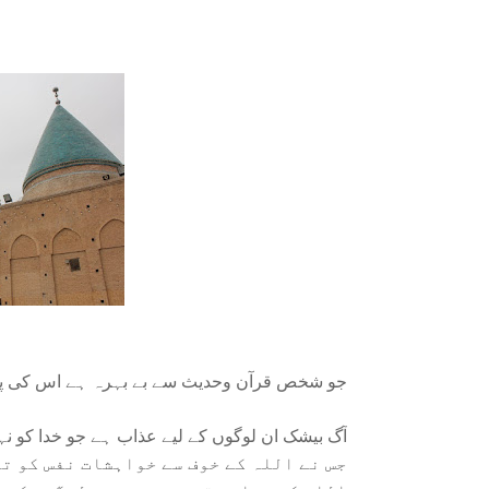
جو شخص قرآن وحدیث سے بے بہرہ ہے اس کی پیر
آگ بیشک ان لوگوں کے لیے عذاب ہے جو خدا کو ن
جس نے اللہ کے خوف سے خواہشات نفس کو تر