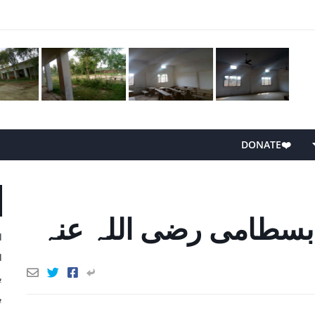
❤️DONATE
بسطامی رضی اللہ عنہ
ا
ا
ب
ب