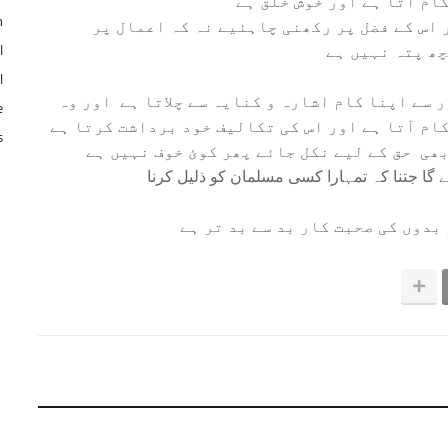
ام آتا ہے اور خوش خلق ہے
n
اس کے فضل پر رکھنی چاہئیے نہ کہ اعمال پر
چھ پتہ نہیں ہے
l
l
ر سے اپنا کام اشارہ و کنایہ سے چلاتا ہے اور وہ
e
کام آتا ہے اور اس کی تکالیف خود برداشت کرتا ہے
s
بھی حق کے لیے نکل جائے پھر کوئ خوف نہیں ہے
ئے گا جتنا کہ تمہارا کسی مسلمان کو ذلیل کرنا
بدوں کی صحبت کار بد سے بد تر ہے