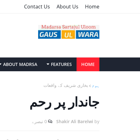
Contact Us
About Us
Home
ABOUT MADRSA
FEATURES
HOME
ہوم
بخاری شریف ‏کے ‏واقعات
جاندار پر ‏رحم
by
Shakir Ali Barelwi
0 تبصرے