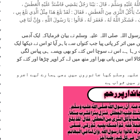
ج
لَّهُ عَلَيْهِ وَسَلَّمَ ، قَالَ : بَيْنَا رَجُلٌ يَمْشِي فَاشْتَدَّ عَلَيْهِ الْعَطَشُ ،
ج
هَثُ يَأْكُلُ الثَّرَى مِنَ الْعَطَشِ ، فَقَالَ : لَقَدْ بَلَغَ هَذَا مِثْلُ الَّذِي بَلَغَ بِي ،
َ ، فَشَكَرَ اللَّهُ لَهُ ، فَغَفَرَ لَهُ ، قَالُوا : يَا رَسُولَ اللَّهِ ، وَإِنَّ لَنَا فِي
ح
ر
ول اللہ صلی اللہ علیہ وسلم نے بیان فرمایاکہ ایک آدمی
ر
میں اتر کر پانی پیا جب کنواں سے باہر آیا تو اس نے دیکھا ایک
س
ٹ رہا ہے اس نے سوچا اس کتے کو بھی ویسے ہی پیاس لگی
ط
اس میں پانی بھرا اور منھ میں لے کر اوپر چڑھا اور کتے کو
ع
علیہ وسلم کیا جانوروں میں بھی ہمارے لیے اجرو
م
 میں ثواب ہے
م
م
م
ن
ن
ن
و