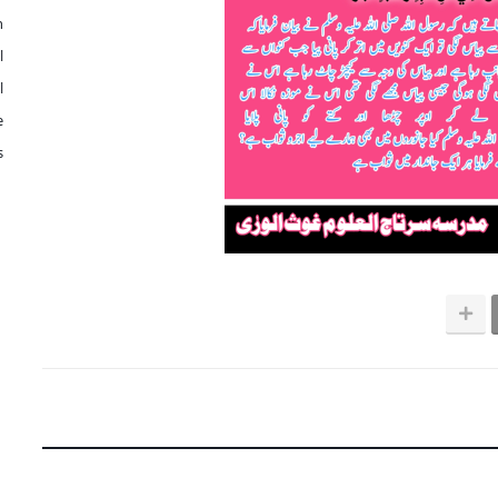
n
l
l
e
s