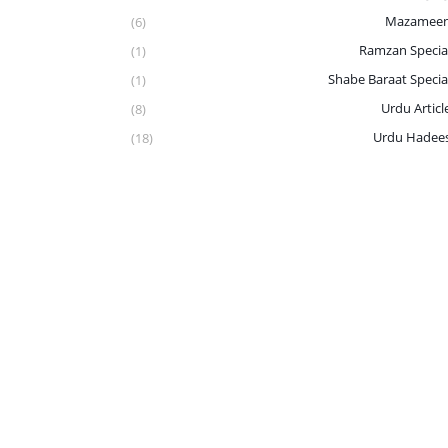
Mazamee
(6)
Ramzan Specia
(1)
Shabe Baraat Specia
(1)
Urdu Articl
(8)
Urdu Hadee
(18)