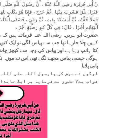
نْ أَبِي هُرَيْرَةَ رَضِيَ اللَّهُ عَنْهُ ، أَنَّ رَسُولَ اللَّهِ صَلَّى ال
فَنَزَلَ بِئْرًا فَشَرِبَ مِنْهَا ، ثُمَّ خَرَجَ ، فَإِذَا هُوَ بِكَلْبٍ يَلْ
فَمَلَأَ خُفَّهُ ، ثُمَّ أَمْسَكَهُ بِفِيهِ ، ثُمَّ رَقِيَ ، فَسَقَى الْكَلْب
الْبَهَائِمِ أَجْرًا ، قَالَ : فِي كُلِّ كَبِدٍ رَطْبَةٍ أَجْرٌ .
حضرت ابو ہریرہ رضی اللہ عنہ فرماتے ہیں کہ رس
کہیں چلا جارہا تھا جب سے پیاس لگی تو ایک کنویں 
کتا ہانپ رہا ہے اور پیاس کی وجہ سے کیچڑ چا
ہوگی جیسی پیاس مجھے لگی تھی اس نے موزہ نکالا 
پانی پلایا
لوگوں نے عرض کی یارسول اللہ صلی اللہ 
ثواب ہے؟ حضور نے فرمایا ہر ایک جاندار