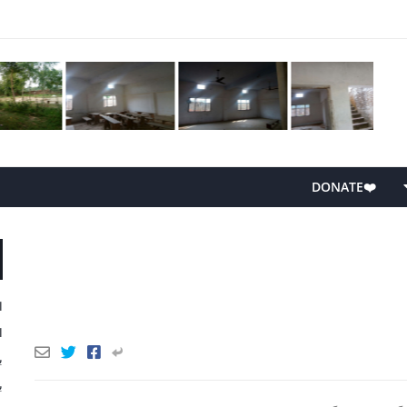
❤️DONATE
ا
ا
ب
ب