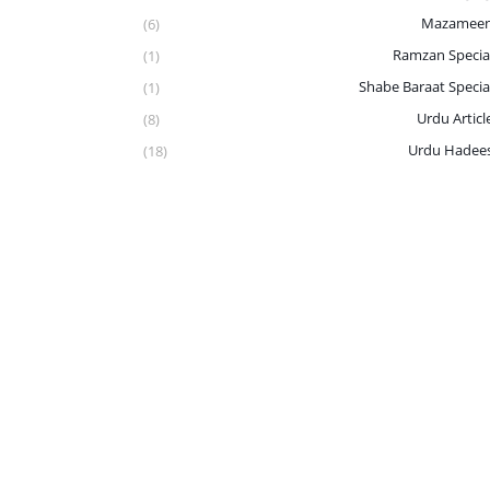
Mazamee
(6)
Ramzan Specia
(1)
Shabe Baraat Specia
(1)
Urdu Articl
(8)
Urdu Hadee
(18)