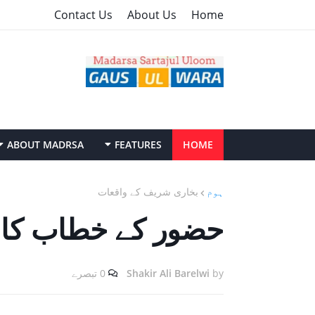
Contact Us
About Us
Home
ABOUT MADRSA
FEATURES
HOME
ہوم
بخاری شریف ‏کے ‏واقعات
حضور کے ‏خطاب ‏کا 
by
Shakir Ali Barelwi
0 تبصرے