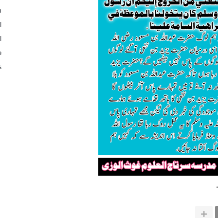
n
l
l
e
s