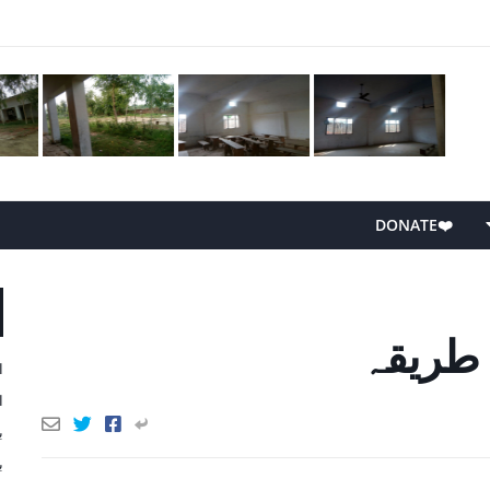
❤️DONATE
‏طریقہ
ا
ا
ب
ب