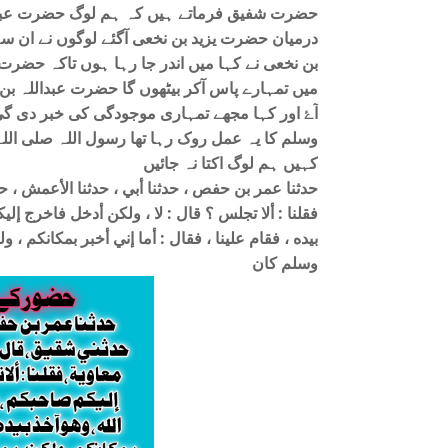
حضرت شفیق فرماتے ہیں کہ ہم لوگ حضرت عبدالل
درمیان حضرت یزید بن نخعی آگئے لوگوں نے ان س
بن نخعی نے کہا میں اندر جا رہا ہوں تاکہ حضرت ع
میں تمہارے پاس آکر بیٹھوں گا حضرت عبداللہ بن
آۓ اور کہا مجھے تمہاری موجودگی کی خبر دی گئ
وسلم کا یہ عمل روک رہا تھا رسول اللہ صلی الل
کہیں ہم لوگ اکتا نہ جائیں
حدثنا عمر بن حفص ، حدثنا أبي ، حدثنا الأعمش ، حدث
فقلنا : ألا تجلس ؟ قال : لا ، ولكن أدخل فاخرج إل
بيده ، فقام علينا ، فقال : أما إني أخبر بمكانكم 
وسلم كان