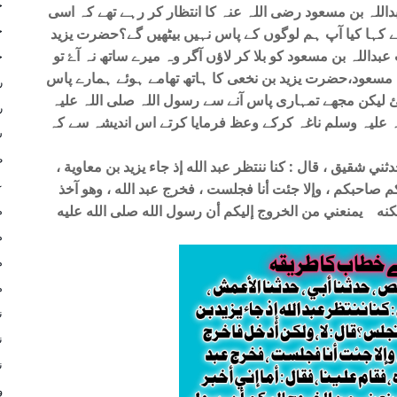
ج
ہ بن مسعود رضی اللہ عنہ کا انتظار کر رہے تھے کہ اسی
ج
ے کہا کیا آپ ہم لوگوں کے پاس نہیں بیٹھیں گے؟حضرت یزید
بداللہ بن مسعود کو بلا کر لاؤں آگر وہ میرے ساتھ نہ آۓ تو
ح
 مسعود،حضرت یزید بن نخعی کا ہاتھ تھامے ہوئے ہمارے پاس
ر
 لیکن مجھے تمہاری پاس آنے سے رسول اللہ صلی اللہ علیہ
ر
ہ علیہ وسلم ناغہ کرکے وعظ فرمایا کرتے اس اندیشہ سے کہ
س
ط
ني شقيق ، قال : كنا ننتظر عبد الله إذ جاء يزيد بن معاوية ،
ع
يكم صاحبكم ، وإلا جئت أنا فجلست ، فخرج عبد الله ، وهو آخذ
، ولكنه يمنعني من الخروج إليكم أن رسول الله صلى الله عليه
م
م
م
م
ن
ن
ن
و