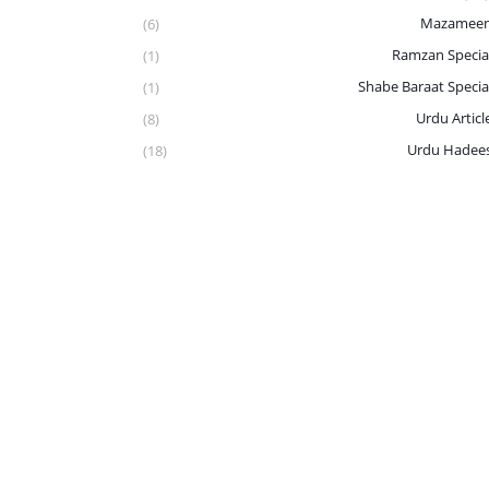
Mazamee
(6)
Ramzan Specia
(1)
Shabe Baraat Specia
(1)
Urdu Articl
(8)
Urdu Hadee
(18)