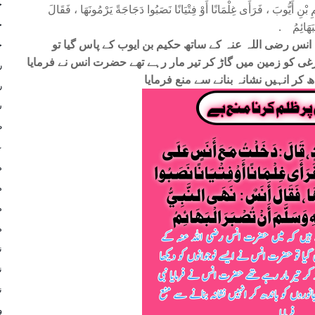
ج
ِ أَيُّوبَ ، فَرَأَى غِلْمَانًا أَوْ فِتْيَانًا نَصَبُوا دَجَاجَةً يَرْمُونَهَا ، فَقَالَ
ج
ْبَهَائِمُ .
س رضی اللہ عنہ کے ساتھ حکیم بن ایوب کے پاس گیا تو
ح
غی کو زمین میں گاڑ کر تیر مار رہے تھے حضرت انس نے فرمایا
ر
 کر انہیں نشانہ بنانے سے منع فرمایا
ر
س
ط
ع
م
م
م
م
ن
ن
ن
و