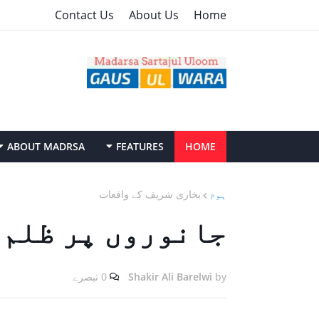
Contact Us
About Us
Home
ABOUT MADRSA
FEATURES
HOME
ہوم
بخاری شریف ‏کے ‏واقعات
جانوروں پر ‏ظلم ‏
by
Shakir Ali Barelwi
0 تبصرے