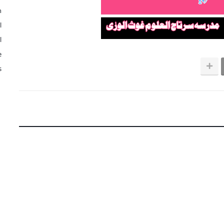
n
l
l
e
s