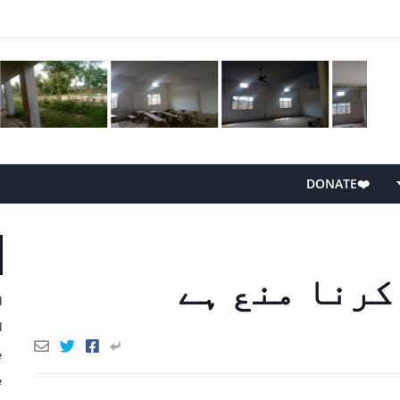
❤️DONATE
کرنا ‏منع ‏ہے
ا
ا
ب
ب