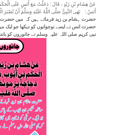
عَنْ هِشَامِ بْنِ زَيْدٍ ، قَالَ : دَخَلْتُ مَعَ أَنَسٍ عَلَى الْحَكَمِ بْن
أَنَسٌ : نَهَى النَّبِيُّ صَلَّى اللَّهُ عَلَيْهِ وَسَلَّمَ أَنْ تُصْبَرَ ال
حضرت ہشام بن زید فرماتے ہیں کہ میں حضرت ان
حضرت انس نے ایسے نوجوانوں کو دیکھا جو ایک مر
نبی کریم صلی اللہ علیہ وسلم نے جانوروں کو باندھ