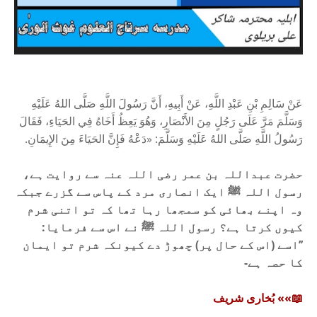
عَنْ سَالِمِ بْنِ عَبْدِ اللَّهِ، عَنْ أَبِيهِ، أَنَّ رَسُولَ اللَّهِ صَلَّى اللهُ عَلَيْهِ
وَسَلَّمَ مَرَّ عَلَى رَجُلٍ مِنَ الأَنْصَارِ، وَهُوَ يَعِظُ أَخَاهُ فِي الحَيَاءِ، فَقَالَ
رَسُولُ اللَّهِ صَلَّى اللهُ عَلَيْهِ وَسَلَّمَ: «دَعْهُ فَإِنَّ الحَيَاءَ مِنَ الإِيمَانِ.
حضرت عبداللہ بن عمر رضی اللہ عنہ سے روایت ہے،
رسول اللہ ﷺ ایک انصاری مرد کے پاس سے گزرے جبکہ
وہ اپنے بھائی کو سمجھا رہا تھا کہ تو اتنی شرم
کیوں کرتا ہے؟ رسول اللہ ﷺ نے اس سے فرمایا:
’’اسے (اس کے حال پر) چھوڑ دے کیونکہ شرم تو ایمان
کا حصہ ہے-
📖»» بُخاری شریف