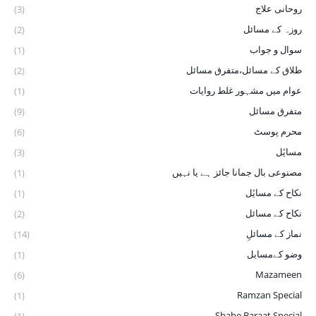
روحانی علاج
(3)
روزہ کے مسائل
(2)
سوال و جواب
(1)
طلاق کے مسائل،متفرق مسائل
(2)
عوام میں مشہور غلط روایات
(1)
متفرق مسائل
(9)
محرم پوسٹ
(6)
مسایٔل
(3)
مصنوعی بال جمانا جائز ہے یا نہیں
(1)
نکاح کے ‏مسایٔل
(1)
نکاح کے مسائل
(2)
نماز کے مسائلِ
(14)
وضو ‏کےمسایل
(1)
Mazameen
(6)
Ramzan Special
(1)
Shabe Baraat Special
(1)