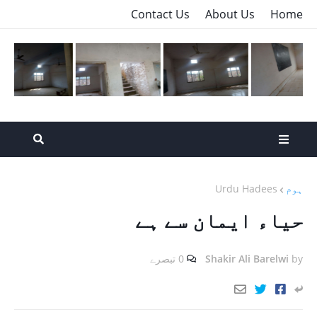
Contact Us
About Us
Home
ہوم
Urdu Hadees
حیاء ایمان سے ہے
by
Shakir Ali Barelwi
0 تبصرے