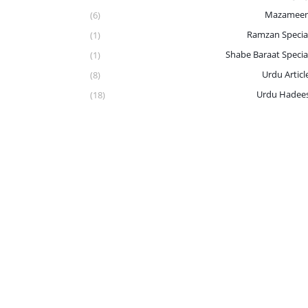
Mazamee
(6)
Ramzan Specia
(1)
Shabe Baraat Specia
(1)
Urdu Articl
(8)
Urdu Hadee
(18)