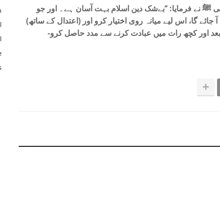
 ﷺ نے فرمایا: ’’بےشک دین اسلام بہت آسان ہے۔ اور جو
n
ائے گا، اس لیے میانہ روی اختیار کرو اور (اعتدال کے ساتھ)
l
عد اور کچھ رات میں عبادت کرنے سے مدد حاصل کرو-
l
e
s