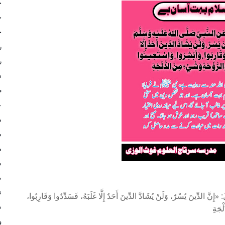
ج
ج
ح
ر
ر
س
ط
ع
م
م
م
م
ن
ن
«إِنَّ الدِّينَ يُسْرٌ، وَلَنْ يُشَادَّ الدِّينَ أَحَدٌ إِلَّا غَلَبَهُ، فَسَدِّدُوا وَقَارِبُوا،
ن
لْجَةِ
و