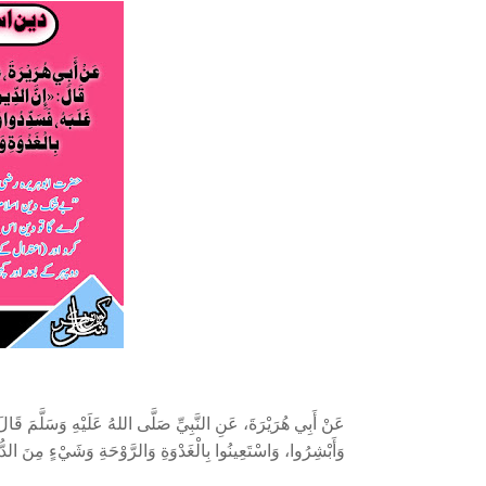
عَنْ أَبِي هُرَيْرَةَ، عَنِ النَّبِيِّ صَلَّى اللهُ عَلَيْهِ وَسَلَّمَ قَالَ: 
وَأَبْشِرُوا، وَاسْتَعِينُوا بِالْغَدْوَةِ وَالرَّوْحَةِ وَشَيْءٍ مِنَ الدُّ