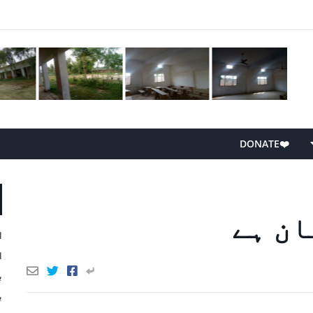
❤️DONATE
ان ہے
ا
ا
ب
ب