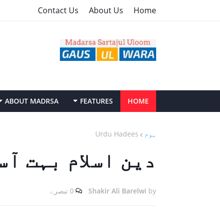
Contact Us
About Us
Home
ABOUT MADRSA
FEATURES
HOME
ہوم
Urdu Hadees
دین اسلام بہت آس
by
Shakir Ali Barelwi
0 تبصرے