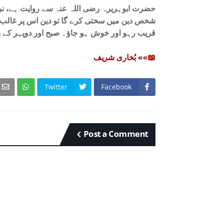
حضرت ابوہریرہ رضی اللہ عنہ سے روایت ہے، نبی
شخص دین میں سختی کرے گا تو دین اس پر غالب آ ج
قریب رہو اور خوش ہو جاؤ۔ صبح اور دوپہر کے ب
📖»» بُخاری شریف
Twitter
Facebook
Post a Comment