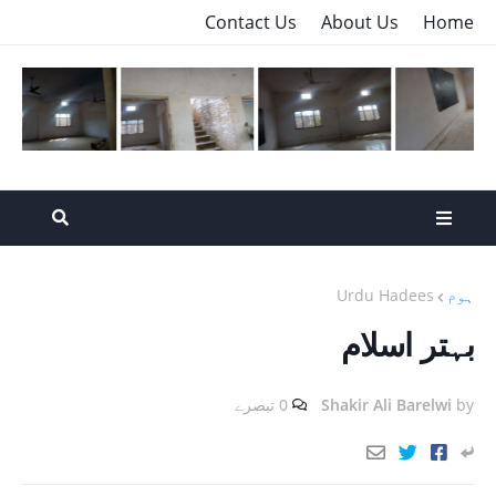
Contact Us
About Us
Home
ہوم
Urdu Hadees
بہتر اسلام
by
Shakir Ali Barelwi
0 تبصرے