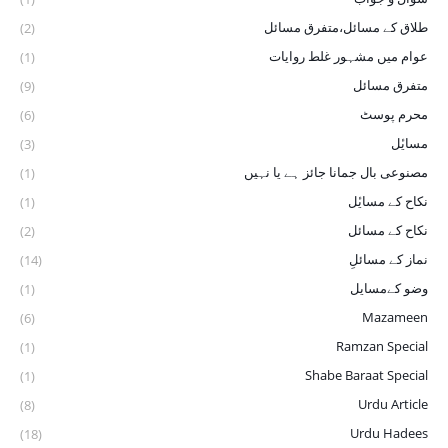
طلاق کے مسائل،متفرق مسائل
(2)
عوام میں مشہور غلط روایات
(1)
متفرق مسائل
(9)
محرم پوسٹ
(6)
مسایٔل
(3)
مصنوعی بال جمانا جائز ہے یا نہیں
(1)
نکاح کے ‏مسایٔل
(1)
نکاح کے مسائل
(2)
نماز کے مسائلِ
(14)
وضو ‏کےمسایل
(1)
Mazameen
(6)
Ramzan Special
(1)
Shabe Baraat Special
(1)
Urdu Article
(8)
Urdu Hadees
(18)