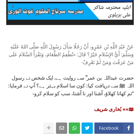
عَنْ عَبْدِ اللَّهِ بْنِ عَمْرٍو، أَنَّ رَجُلًا سَأَلَ رَسُولَ اللَّهِ صَلَّى اللهُ عَلَيْهِ
وَسَلَّمَ: أَيُّ الإِسْلاَمِ خَيْرٌ؟ قَالَ: «تُطْعِمُ الطَّعَامَ، وَتَقْرَأُ السَّلاَمَ عَلَى
مَنْ عَرَفْتَ وَمَنْ لَمْ تَعْرِفْ-
حضرت عبداللہ بن عمر ؓ سے روایت ہے، ایک شخص نے رسول
اللہ ﷺ سے دریافت کیا: کون سا اسلام بہتر ہے؟ آپ نے فرمایا:
’’تم کھانا کھلاؤ، آشنا اور نا آشنا، سب کو سلام کرو-
📖»» بُخاری شریف
Facebook