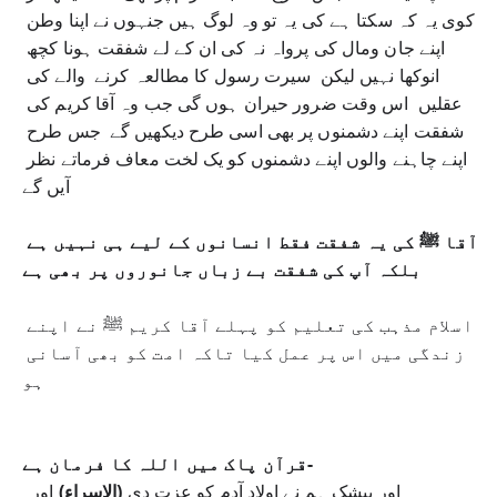
کوی یہ کہ سکتا ہے کی یہ تو وہ لوگ ہیں جنہوں نے اپنا وطن 
اپنے جان ومال کی پرواہ نہ کی ان کے لے شفقت ہونا کچھ 
انوکھا نہیں لیکن  سیرت رسول کا مطالعہ کرنے  والے کی 
عقلیں  اس وقت ضرور حیران ہوں گی جب وہ آقا کریم کی 
شفقت اپنے دشمنوں پر بھی اسی طرح دیکھیں گے  جس طرح 
اپنے چاہنے والوں اپنے دشمنوں کو یک لخت معاف فرماتے نظر 
آیں گے
آقا ﷺ کی یہ شفقت فقط انسانوں کے لیے ہی نہیں ہے 
بلکہ آپ کی شفقت بے زباں جانوروں پر بھی ہے
اسلام مذہب کی تعلیم کو پہلے آقا کریم ﷺ نے اپنے 
زندگی میں اس پر عمل کیا تاکہ امت کو بھی آسانی 
ہو 
قرآن پاک میں اللہ کا فرمان ہے-
  اور بیشک ہم نے اولاد آدم کو عزت دی 
(الاسراء)
 اور