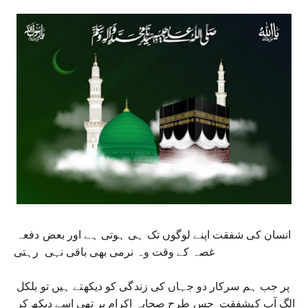
انسان کی شفقت اپنے لوگوں تک ہی ہوتی ہے اور بعض دفعہ 
غصہ کے وقت وہ نرمی بھی باقی نہی  رہتی 
پر جب ہم سرکار دو جہاں کی زندگی کو دیکھتے ہیں تو بلکل 
الگ آپ کیشفقت  جس طرح صحابہ اکرام پر تھی اسے دیکھ کر 