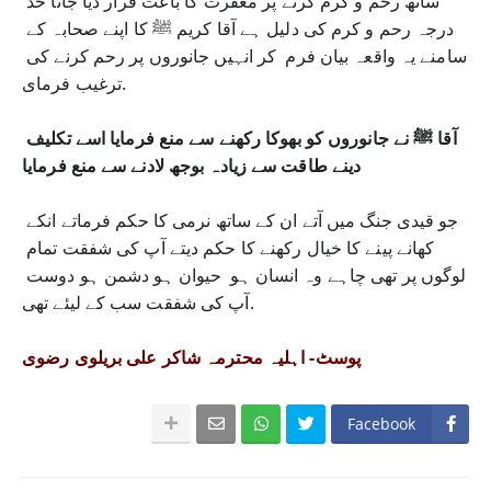
ساتھ رحم و کرم کرنے پر مغفرت کا باعث قرار دیا جانا حد 
درجہ رحم و کرم کی دلیل ہے آقا کریم ﷺ کا اپنے صحابہ کے 
سامنے یہ واقعہ بیان فرم  کر انہیں جانوروں پر رحم کرنے کی 
ترغیب فرمای. 
آقا ﷺ نے جانوروں کو بھوکا رکھنے سے منع فرمایا اسے تکلیف 
دینے طاقت سے زیادہ بوجھ لادنے سے منع فرمایا 
جو قیدی جنگ میں آتے ان کے ساتھ نرمی کا حکم فرماتے انکے 
کھانے پینے کا خیال رکھنے کا حکم دیتے آپ کی شفقت تمام 
لوگوں پر تھی چاہے وہ انسان ہو  حیوان ہو دشمن ہو دوست 
آپ کی شفقت سب کے لیئے تھی.
پوسٹ- اہلیہ محترمہ شاکر علی بریلوی رضوی
Facebook