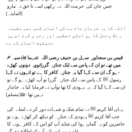
جس جان کی  حرمت اللہ نے  رکھی اسے نا حق نہ مارو 
(المایدہ)
اللہ کا یہ فرمان عام ہے کی انسان کسی بھی عقیدہ 
رنگ ونسل کا ہو اسکی تعظیم اور رحم و کرم اس پر 
بحیثیت انسان کے ہے
📌قیس بن سعداور  سہل بن حنیف رضی اللہ عنہما قادسیہ 
میں تھے تو ان کے پاس سے ایک جنازہ گزراتووہ دونوں کھڑے 
ہو گے ان سے کہا گیا یہ جنازہ کافر کا ہے تو انہوں نے کہا-
رسول ﷺ کے پاس سے ایک جنازہ گزرا تو آپ کھڑے ہو گے تو 
ان سے کہا گیا کہ یہ یہودی کا تھا توآپ نے فرمایا کیا یہ جاندار 
نہیں تھا -📖(مسلم) 
یہاں آقا کریم ﷺ نے تمام شک و شبہات دور کر دے اسلے  کی 
جب آقا کریم ﷺ یہودی کے جنازہ کو دیکھ کر کھڑے ہوے تو 
حاضرین کو یہ گمان ہوا کی شاید آپ کو اس کے کافر ہونے کا 
علم نہیں اس لئے آپ کو اطلاع دی گی 