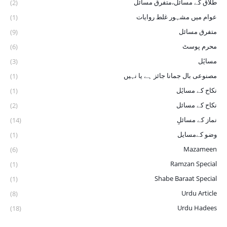
طلاق کے مسائل،متفرق مسائل
(2)
عوام میں مشہور غلط روایات
(1)
متفرق مسائل
(9)
محرم پوسٹ
(6)
مسایٔل
(3)
مصنوعی بال جمانا جائز ہے یا نہیں
(1)
نکاح کے ‏مسایٔل
(1)
نکاح کے مسائل
(2)
نماز کے مسائلِ
(14)
وضو ‏کےمسایل
(1)
Mazameen
(6)
Ramzan Special
(1)
Shabe Baraat Special
(1)
Urdu Article
(8)
Urdu Hadees
(18)