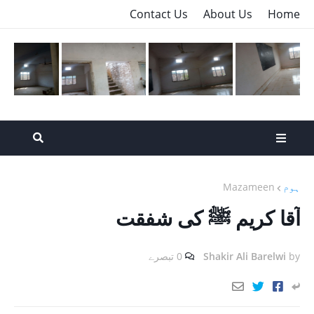
Contact Us
About Us
Home
ہوم
Mazameen
آقا کریم ﷺ کی شفقت
by
Shakir Ali Barelwi
0 تبصرے