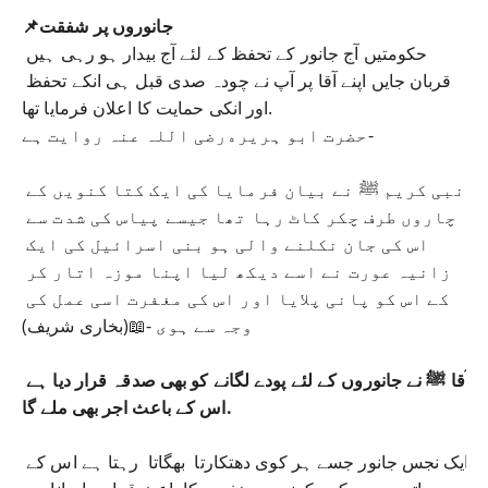
📌جانوروں پر شفقت
حکومتیں آج جانور کے تحفظ کے لئے آج بیدار ہو رہی ہیں 
قربان جایں اپنے آقا پر آپ نے چودہ صدی قبل ہی انکے تحفظ 
اور انکی حمایت کا اعلان فرمایا تھا.
حضرت ابو ہریرەرضی اللہ عنہ روایت ہے-
نبی کریم ﷺ نے بیان فرمایا کی ایک کتا کنویں کے 
چاروں طرف چکر کاٹ رہا تھا جیسے پیاس کی شدت سے 
اس کی جان نکلنے والی ہو بنی اسرائیل کی ایک 
زانیہ عورت نے اسے دیکھ لیا اپنا موزہ اتار کر 
کے اس کو پانی پلایا اور اس کی مغفرت اسی عمل کی 
وجہ سے ہوى -📖(بخاری شریف)
آقا ﷺ نے جانوروں کے لئے پودے لگانے کو بھی صدقہ قرار دیا ہے 
اس کے باعث اجر بھی ملے گا.
ایک نجس جانور جسے ہر کوی دھتکارتا  بھگاتا  رہتا ہے اس کے 