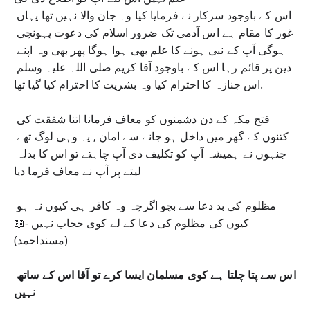
اس کے باوجود سرکار نے فرمایا کیا وہ جان والا نہیں تھا یہاں 
غور کا مقام ہے اس آدمی تک ضرور اسلام کی دعوت پہونچی 
ہوگی آپ کے نبی ہونے کا علم بھی ہوا ہوگا پھر بھی وہ اپنے 
دین پر قائم رہا اس کے باوجود آقا کریم صلی اللہ علیہ وسلم 
اس جنازہ کا احترام کیا وہ بشریت کا احترام کیا گیا تھا.
فتح مکہ کے دن دشمنوں کو معاف فرمانا اتنا شفقت کی 
کتنوں کے گھر میں داخل ہو جانے سے امان , یہ وہی لوگ تھے 
جنہوں نے ہمیشہ آپ کو تکلیف دی آپ چاہتے تو اس کا بدلہ 
لیتے پر آپ نے معاف فرما دیا
مظلوم کی بد دعا سے بچو اگرچہ وہ کافر ہی کیوں نہ ہو 
کیوں کی مظلوم کی دعا کے لے کوی حجاب نہیں -📖
(مسنداحمد)
اس سے پتا چلتا ہے کوی مسلمان ایسا کرے تو آقا اس کے ساتھ 
نہیں