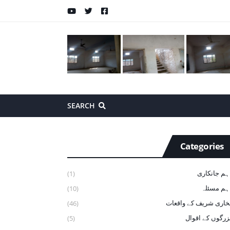
SEARCH
Categories
ہم جانکاری
(1)
ہم مسئلہ
(10)
خاری شریف ‏کے ‏واقعات
(46)
زرگوں کے اقوال
(5)