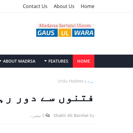
Contact Us
About Us
Home
ABOUT MADRSA
FEATURES
HOME
ہوم
Urdu Hadees
فتنوں سے دور رہ
by
Shakir Ali Barelwi
0 تبصرے