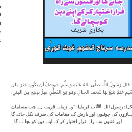
n
l
l
e
s
لَ: قَالَ رَسُولُ اللَّهِ صَلَّى اللهُ عَلَيْهِ وَسَلَّمَ: «يُوشِكُ أَنْ يَكُونَ خَيْرَ مَالِ
لِمِ غَنَمٌ يَتْبَعُ بِهَا شَعَفَ الجِبَالِ وَمَوَاقِعَ القَطْرِ، يَفِرُّ بِدِينِهِ مِنَ الفِتَنِ.
ہا: رسول اللہ ﷺ نے فرمایا: ’’وہ زمانہ قریب ہے جب مسلمان
 پہاڑوں کی چوٹیوں اور بارش کے مقامات کی طرف نکل جائے گا
اور فتنوں سے راہ فرار اختیار کر کے اپنے دین کو بچا لے گا۔