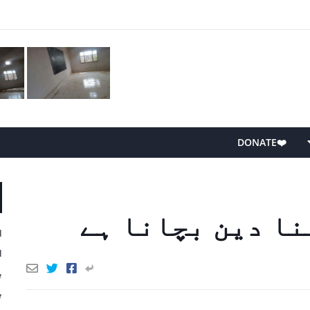
❤️DONATE
نا دین بچانا ہے
ا
ا
ب
ب