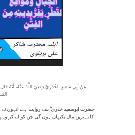
عَنْ أَبِي سَعِيدٍ الخُدْرِيِّ رَضِيَ اللَّهُ عَنْهُ، أَنَّهُ قَا
المُسْ
حضرت ابوسعید خدری ؓ سے روایت ہے، انہوں نے ک
کا بہترین مال بکریاں ہوں گی جن کو لے کر وہ