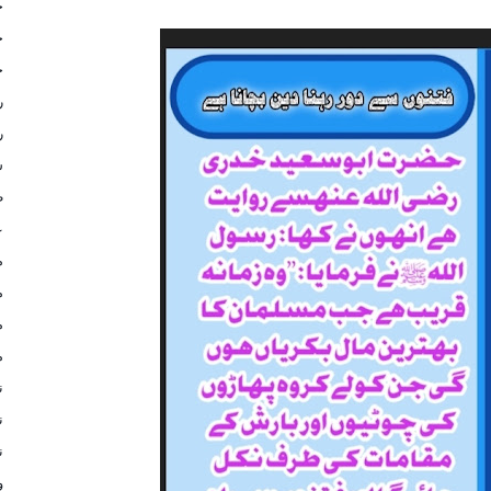
ج
ج
ح
ر
ر
س
ط
ع
م
م
م
م
ن
ن
ن
و