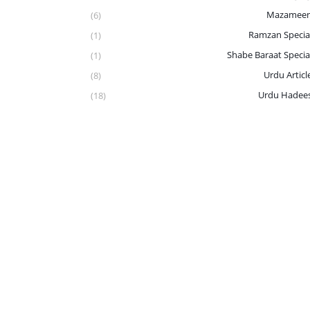
Mazamee
(6)
Ramzan Specia
(1)
Shabe Baraat Specia
(1)
Urdu Articl
(8)
Urdu Hadee
(18)